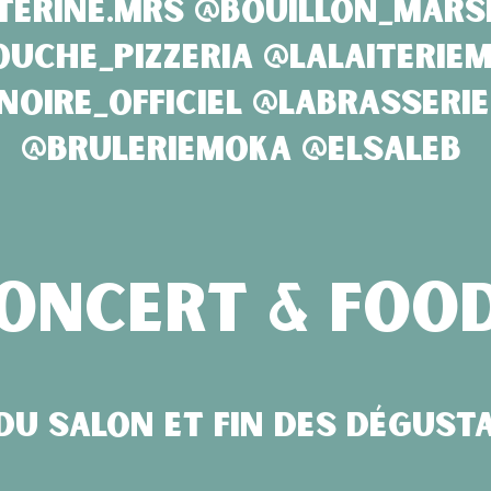
terine.mrs @bouillon_marse
uche_pizzeria @lalaiteriem
noire_officiel @labrasser
@bruleriem
oka @elsaleb
oncert & foo
du salon et fin des dégusta