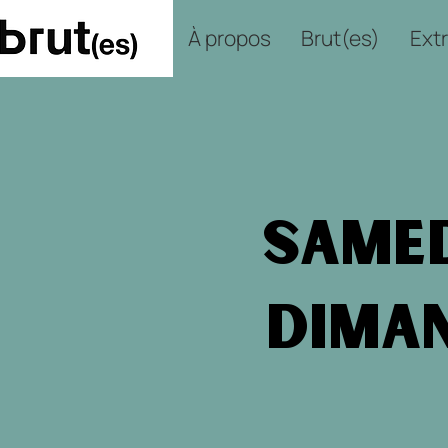
À propos
Brut(es)
Extr
Samed
Diman