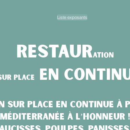
Liste exposants
Restaur
ation
e
n contin
sur place
 sur place en continue à 
Méditerranée à l’honneur 
Saucisses, Poulpes, Panisses 