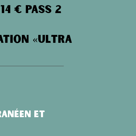
14 € Pass 2
ation «Ultra
ranéen et