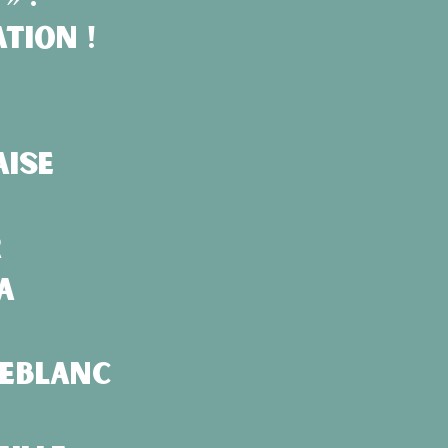
tion !
aise
r
a
Leblanc