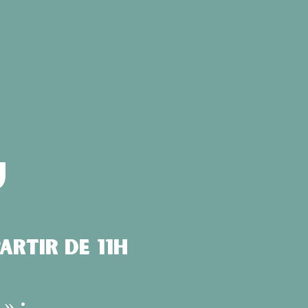
u
partir de 11h
!
» :