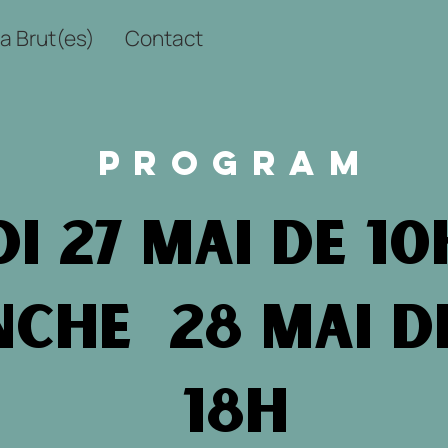
a Brut(es)
Contact
PROGRAM
i 27 Mai de 10
che 28 Mai de
18h