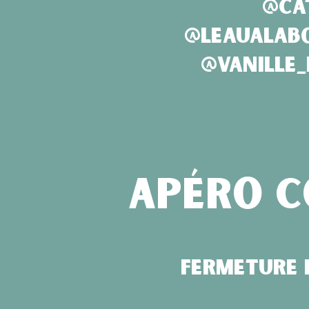
@ca
@leaualabo
@vanille_
Apéro c
Fermeture 