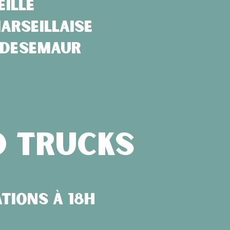
ille
arseillaise
iedesemaur
d trucks
tions à 18h