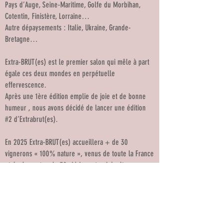
Pays d’Auge, Seine-Maritime, Golfe du Morbihan,
Cotentin, Finistère, Lorraine…
Autre dépaysements : Italie, Ukraine, Grande-
Bretagne…
Extra-BRUT(es) est le premier salon qui mêle à part
égale ces deux mondes en perpétuelle
effervescence.
Après une 1ère édition emplie de joie et de bonne
humeur , nous avons décidé de lancer une édition
#2 d’Extrabrut(es).
En 2025 Extra-BRUT(es) accueillera + de 30
vignerons « 100% nature », venus de toute la France
et également + de 30 cidriers et poiréculteurs
d’élite de différentes régions de France… et
d’ailleurs.
Pourquoi à Regnéville-sur-Mer ?
Tout simplement parce que…